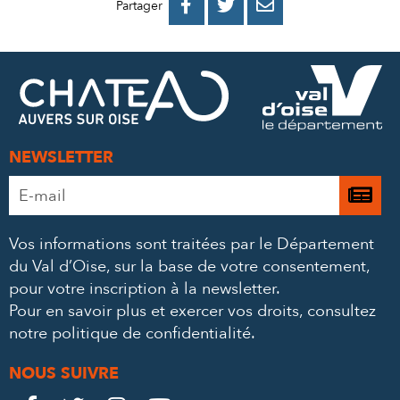
PARTAGER
PARTAGER
PARTAGER



Partager
SUR
SUR
PAR
FACEBOOK
TWITTER
E-
MAIL
NEWSLETTER
Adresse
Je

e-
m’
mail
Vos informations sont traitées par le Département
à
*
du Val d’Oise, sur la base de votre consentement,
la
pour votre inscription à la newsletter.
ne
Pour en savoir plus et exercer vos droits,
consultez
notre politique de confidentialité
.
NOUS SUIVRE