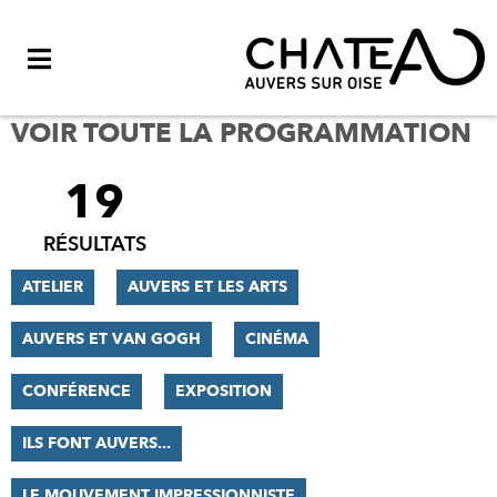
Menu
VOIR TOUTE LA PROGRAMMATION
19
FILTRER
LES
RÉSULTATS
RÉSULTATS
ATELIER
AUVERS ET LES ARTS
AUVERS ET VAN GOGH
CINÉMA
CONFÉRENCE
EXPOSITION
ILS FONT AUVERS...
LE MOUVEMENT IMPRESSIONNISTE