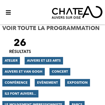
Menu
VOIR TOUTE LA PROGRAMMATION
26
FILTRER
LES
RÉSULTATS
RÉSULTATS
ATELIER
AUVERS ET LES ARTS
AUVERS ET VAN GOGH
CONCERT
CONFÉRENCE
EVÈNEMENT
EXPOSITION
ILS FONT AUVERS...
LE MOUVEMENT IMPRESSIONNISTE
PARCS