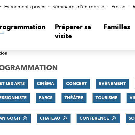
Evènements privés
Séminaires d'entreprise
Presse
R
rogrammation
Préparer sa
Familles
visite
tion
PROGRAMMATION
ET LES ARTS
CINÉMA
CONCERT
EVÈNEMENT
ESSIONNISTE
PARCS
THÉÂTRE
TOURISME
VI
VAN GOGH
CHÂTEAU
CONFÉRENCE
SO