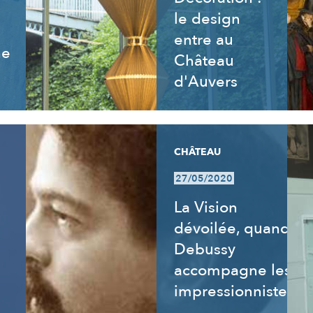
le design
entre au
ne
Château
d'Auvers
CHÂTEAU
27/05/2020
La Vision
dévoilée, quand
Debussy
accompagne les
impressionnistes