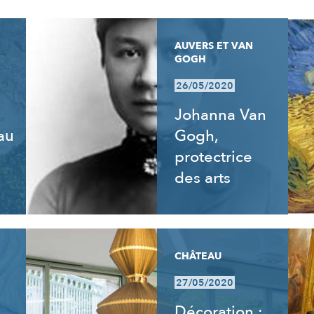
AUVERS ET VAN
GOGH
26/05/2020
Johanna Van
 au
Gogh,
e
protectrice
des arts
CHÂTEAU
27/05/2020
Décoration :