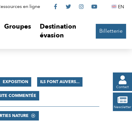
Le
Le
Le
Le
Englis
essources en ligne
EN




Château
Château
Château
Château
Groupes
Destination
Billetterie
sur
sur
sur
sur
évasion
Facebook
Twitter
Instagram
YouTube

EXPOSITION
ILS FONT AUVERS...
Contact
SITE COMMENTÉE

Newsletter
RTIES NATURE