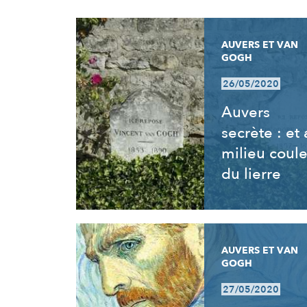
RÉSULTATS
AUVERS ET VAN
GOGH
26/05/2020
Auvers
secrète : et
milieu coul
du lierre
AUVERS ET VAN
GOGH
27/05/2020