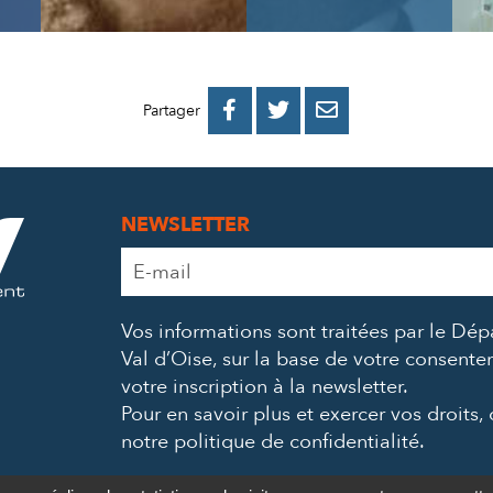
PARTAGER
PARTAGER
PARTAGER



Partager
SUR
SUR
PAR
FACEBOOK
TWITTER
E-
NEWSLETTER
MAIL
Adresse
e-
mail
Vos informations sont traitées par le Dé
*
Val d’Oise, sur la base de votre consent
votre inscription à la newsletter.
Pour en savoir plus et exercer vos droits,
notre politique de confidentialité
.