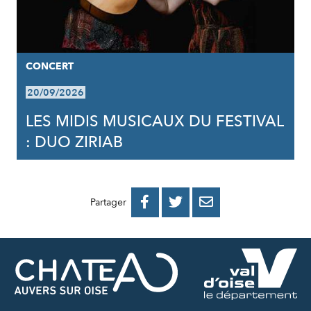
CONCERT
20/09/2026
LES MIDIS MUSICAUX DU FESTIVAL
: DUO ZIRIAB
PARTAGER
PARTAGER
PARTAGER



Partager
SUR
SUR
PAR
FACEBOOK
TWITTER
E-
MAIL