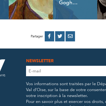
Gogh…
PARTAGER
PARTAGER
PARTAGER



Partager
SUR
SUR
PAR
FACEBOOK
TWITTER
E-
NEWSLETTER
MAIL
Adresse
e-
mail
Vos informations sont traitées par le Dé
*
Val d’Oise, sur la base de votre consent
votre inscription à la newsletter.
Pour en savoir plus et exercer vos droits,