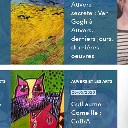
Auvers
secrète : Van
Gogh à
Auvers,
derniers jours,
dernières
oeuvres
RTS
AUVERS ET LES ARTS
26/05/2020
e
Guillaume
Corneille :
CoBrA