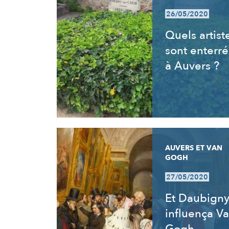
26/05/2020
Quels artist
sont enterré
à Auvers ?
AUVERS ET VAN
GOGH
27/05/2020
Et Daubign
influença V