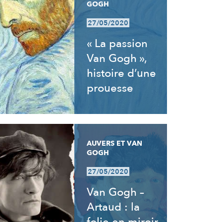
GOGH
27/05/2020
« La passion
Van Gogh »,
histoire d’une
prouesse
AUVERS ET VAN
GOGH
27/05/2020
Van Gogh –
Artaud : la