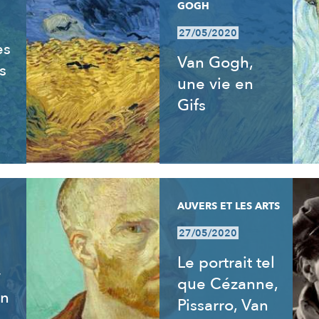
GOGH
27/05/2020
es
Van Gogh,
s
une vie en
Gifs
AUVERS ET LES ARTS
27/05/2020
Le portrait tel
y
que Cézanne,
an
Pissarro, Van