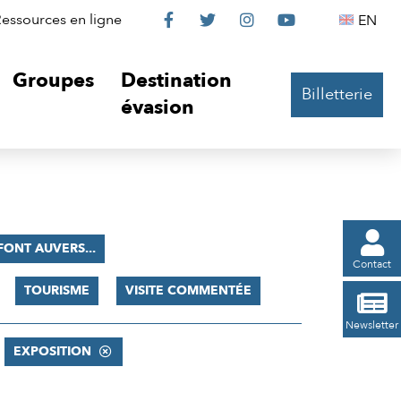
Le
Le
Le
Le
Englis
essources en ligne
EN




Château
Château
Château
Château
Groupes
Destination
Billetterie
sur
sur
sur
sur
évasion
Facebook
Twitter
Instagram
YouTube

 FONT AUVERS...
Contact
TOURISME
VISITE COMMENTÉE

Newsletter
EXPOSITION