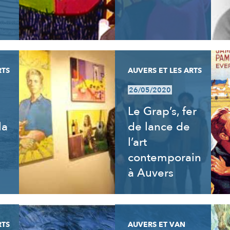
RTS
AUVERS ET LES ARTS
26/05/2020
Le Grap’s, fer
la
de lance de
l’art
contemporain
à Auvers
RTS
AUVERS ET VAN