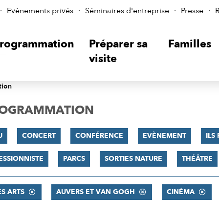
Evènements privés
Séminaires d'entreprise
Presse
R
rogrammation
Préparer sa
Familles
visite
tion
PROGRAMMATION
U
CONCERT
CONFÉRENCE
EVÈNEMENT
ILS
ESSIONNISTE
PARCS
SORTIES NATURE
THÉÂTRE
ES ARTS
AUVERS ET VAN GOGH
CINÉMA