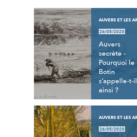
RÉSULTATS
AUVERS ET LES A
26/05/2020
Auvers
secrète -
Pourquoi le
Botin
s’appelle-t-il
ainsi ?
AUVERS ET LES A
26/05/2020