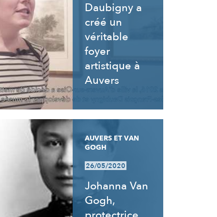
Daubigny a
créé un
véritable
foyer
artistique à
Auvers
AUVERS ET VAN
GOGH
26/05/2020
Johanna Van
Gogh,
protectrice