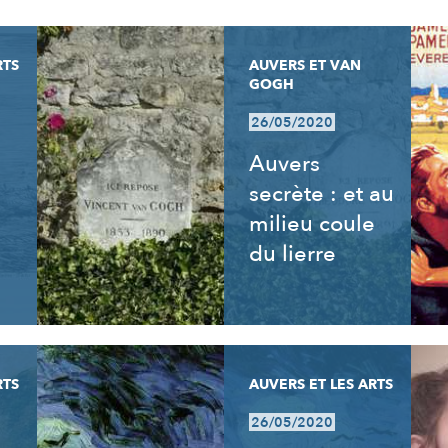
RTS
AUVERS ET VAN
GOGH
26/05/2020
Auvers
secrète : et au
milieu coule
du lierre
RTS
AUVERS ET LES ARTS
26/05/2020