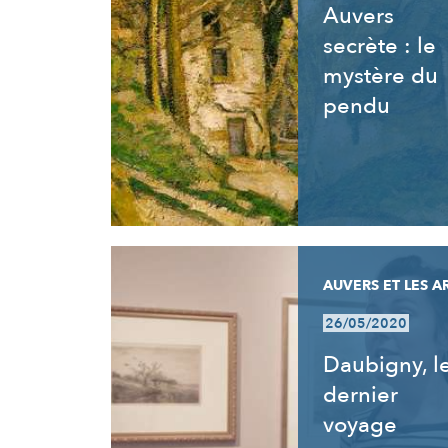
Auvers
secrète : le
mystère du
pendu
AUVERS ET LES A
26/05/2020
Daubigny, l
dernier
voyage