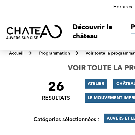
Horaires
Découvrir le
P
château
Accueil
Programmation
Voir toute la programma
VOIR TOUTE LA 
26
FILTRER
ATELIER
CHÂTEA
LES
RÉSULTATS
LE MOUVEMENT IMPR
RÉSULTATS
AUVERS ET L
Catégories sélectionnées :