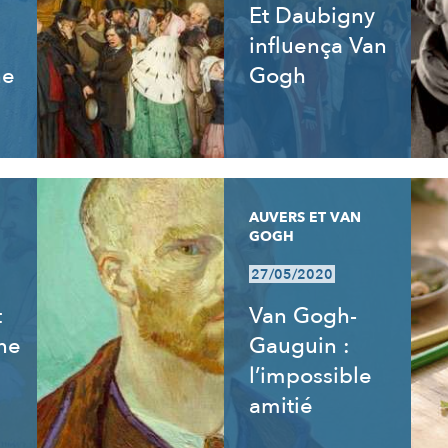
Et Daubigny
influença Van
ne
Gogh
AUVERS ET VAN
GOGH
27/05/2020
t
Van Gogh-
ne
Gauguin :
l’impossible
amitié