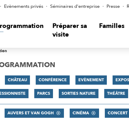
Evènements privés
Séminaires d'entreprise
Presse
R
rogrammation
Préparer sa
Familles
visite
tion
PROGRAMMATION
CHÂTEAU
CONFÉRENCE
EVÈNEMENT
EXPOS
ESSIONNISTE
PARCS
SORTIES NATURE
THÉÂTRE
AUVERS ET VAN GOGH
CINÉMA
CONCERT