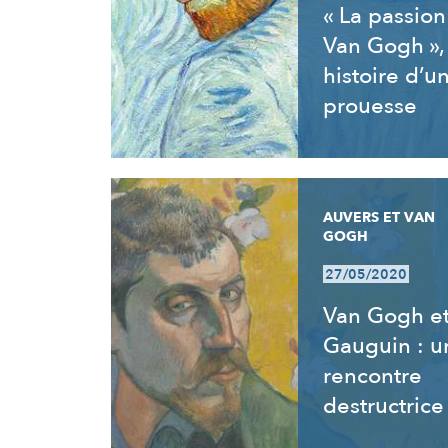
« La passion
Van Gogh »,
histoire d’u
prouesse
AUVERS ET VAN
GOGH
27/05/2020
Van Gogh e
Gauguin : u
rencontre
destructrice