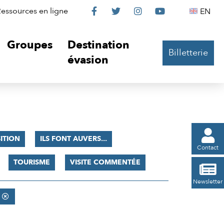
Le
Le
Le
Le
Englis
essources en ligne
EN




Château
Château
Château
Château
Groupes
Destination
Billetterie
sur
sur
sur
sur
évasion
Facebook
Twitter
Instagram
YouTube

ITION
ILS FONT AUVERS...
Contact
TOURISME
VISITE COMMENTÉE

Newsletter