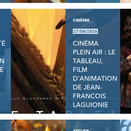
CINÉMA
27/08/2026
TÉ
CINÉMA
PLEIN AIR : LE
ON
TABLEAU,
E
FILM
D'ANIMATION
DE JEAN-
FRANCOIS
LAGUIONIE