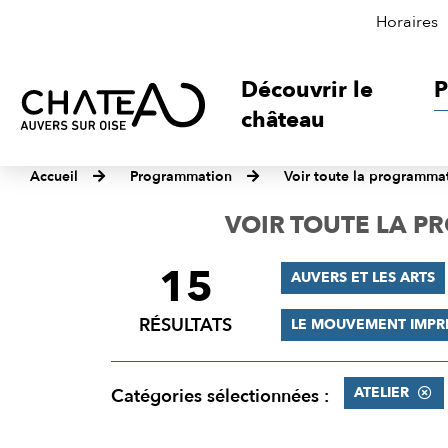
Horaires
Découvrir le
P
château
Accueil
Programmation
Voir toute la programma
VOIR TOUTE LA 
15
FILTRER
AUVERS ET LES ARTS
LES
RÉSULTATS
LE MOUVEMENT IMPR
RÉSULTATS
ATELIER
Catégories sélectionnées :