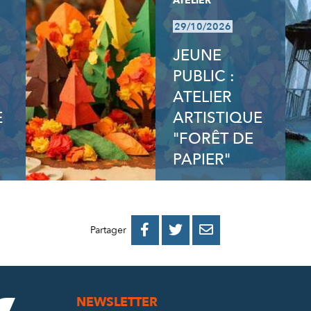
ATELIER
29/10/2026
JEUNE
PUBLIC :
ATELIER
E
ARTISTIQUE
"FORÊT DE
PAPIER"
PARTAGER
PARTAGER
PARTAGER



Partager
SUR
SUR
PAR
FACEBOOK
TWITTER
E-
NEWSLETTER
MAIL