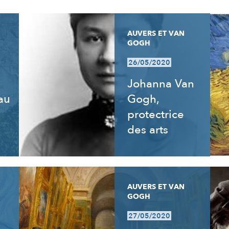
AUVERS ET VAN
GOGH
26/05/2020
Johanna Van
 au
Gogh,
e
protectrice
des arts
AUVERS ET VAN
GOGH
27/05/2020