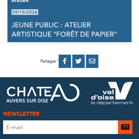
ATELIER
29/10/2026
JEUNE PUBLIC : ATELIER
ARTISTIQUE "FORÊT DE PAPIER"
PARTAGER
PARTAGER
PARTAGER



Partager
SUR
SUR
PAR
FACEBOOK
TWITTER
E-
MAIL
NEWSLETTER
Adresse
Je

e-
m’