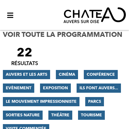
Menu
VOIR TOUTE LA PROGRAMMATION
22
FILTRER
LES
RÉSULTATS
RÉSULTATS
AUVERS ET LES ARTS
CINÉMA
CONFÉRENCE
EVÈNEMENT
EXPOSITION
ILS FONT AUVERS...
LE MOUVEMENT IMPRESSIONNISTE
PARCS
SORTIES NATURE
THÉÂTRE
TOURISME
VISITE COMMENTÉE