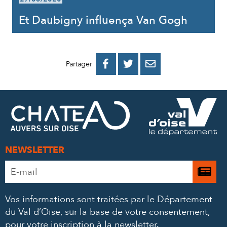
Et Daubigny influença Van Gogh
PARTAGER
PARTAGER
PARTAGER



Partager
SUR
SUR
PAR
FACEBOOK
TWITTER
E-
MAIL
NEWSLETTER
Adresse
Je

e-
m’
mail
Vos informations sont traitées par le Département
à
*
du Val d’Oise, sur la base de votre consentement,
la
pour votre inscription à la newsletter.