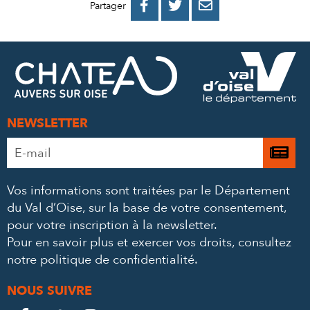
PARTAGER
PARTAGER
PARTAGER



Partager
SUR
SUR
PAR
FACEBOOK
TWITTER
E-
MAIL
NEWSLETTER
Adresse
Je

e-
m’
mail
Vos informations sont traitées par le Département
à
*
du Val d’Oise, sur la base de votre consentement,
la
pour votre inscription à la newsletter.
ne
Pour en savoir plus et exercer vos droits,
consultez
notre politique de confidentialité
.
NOUS SUIVRE