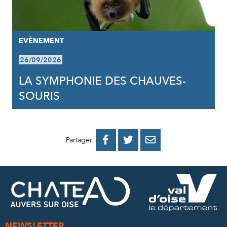
EVÈNEMENT
26/09/2026
LA SYMPHONIE DES CHAUVES-
SOURIS
PARTAGER
PARTAGER
PARTAGER



Partager
SUR
SUR
PAR
FACEBOOK
TWITTER
E-
MAIL
NEWSLETTER