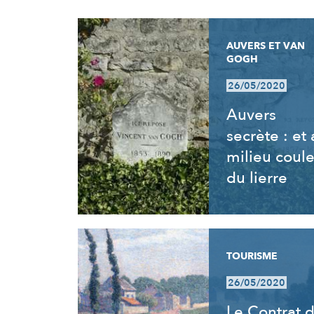
RÉSULTATS
AUVERS ET VAN
GOGH
26/05/2020
Auvers
secrète : et
milieu coul
du lierre
TOURISME
26/05/2020
Le Contrat 