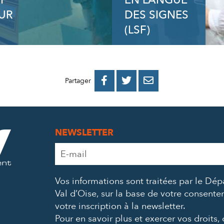
H
EN LANGUE
UR
DES SIGNES
(LSF)
PARTAGER
PARTAGER
PARTAGER



Partager
SUR
SUR
PAR
FACEBOOK
TWITTER
E-
NEWSLETTER
MAIL
Adresse
e-
mail
Vos informations sont traitées par le Dé
*
Val d’Oise, sur la base de votre consent
votre inscription à la newsletter.
Pour en savoir plus et exercer vos droits,