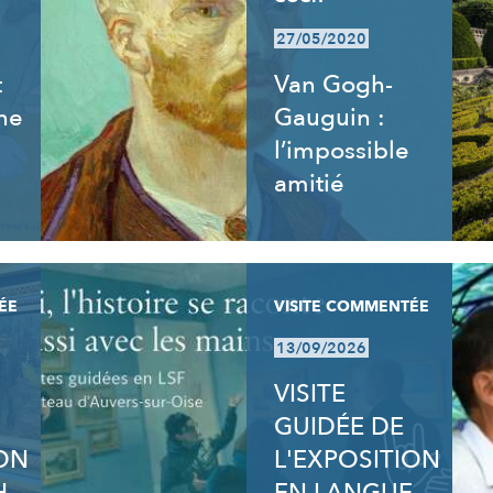
27/05/2020
t
Van Gogh-
ne
Gauguin :
l’impossible
amitié
ÉE
VISITE COMMENTÉE
13/09/2026
VISITE
GUIDÉE DE
ION
L'EXPOSITION