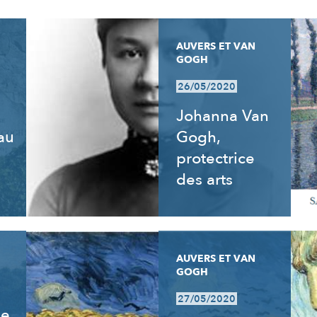
AUVERS ET VAN
GOGH
26/05/2020
Johanna Van
 au
Gogh,
e
protectrice
des arts
AUVERS ET VAN
GOGH
27/05/2020
de