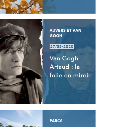
AUVERS ET VAN
GOGH
27/05/2020
Van Gogh –
Artaud : la
folie en miroir
PARCS