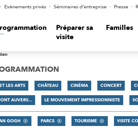
Evènements privés
Séminaires d'entreprise
Presse
R
rogrammation
Préparer sa
Familles
visite
tion
PROGRAMMATION
ET LES ARTS
CHÂTEAU
CINÉMA
CONCERT
C
FONT AUVERS...
LE MOUVEMENT IMPRESSIONNISTE
SO
VAN GOGH
PARCS
TOURISME
VISITE 