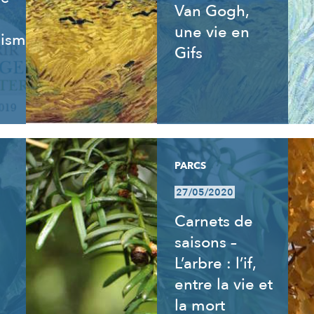
Van Gogh,
une vie en
isme,
Gifs
PARCS
27/05/2020
Carnets de
saisons –
L’arbre : l’if,
entre la vie et
la mort