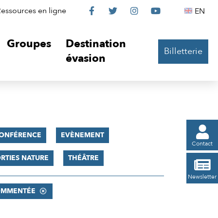
Le
Le
Le
Le
Englis
essources en ligne
EN




Château
Château
Château
Château
Groupes
Destination
Billetterie
sur
sur
sur
sur
évasion
Facebook
Twitter
Instagram
YouTube

ONFÉRENCE
EVÈNEMENT
Contact
RTIES NATURE
THÉÂTRE

Newsletter
COMMENTÉE