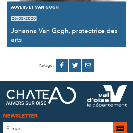
AUVERS ET VAN GOGH
26/05/2020
Johanna Van Gogh, protectrice des
arts
PARTAGER
PARTAGER
PARTAGER



Partager
SUR
SUR
PAR
FACEBOOK
TWITTER
E-
MAIL
NEWSLETTER
Adresse
Je

e-