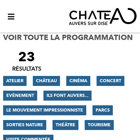
Menu
VOIR TOUTE LA PROGRAMMATION
23
FILTRER
LES
RÉSULTATS
RÉSULTATS
ATELIER
CHÂTEAU
CINÉMA
CONCERT
EVÈNEMENT
ILS FONT AUVERS...
LE MOUVEMENT IMPRESSIONNISTE
PARCS
SORTIES NATURE
THÉÂTRE
TOURISME
VISITE COMMENTÉE