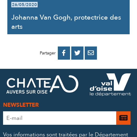
26/05/2020
Johanna Van Gogh, protectrice des
arts
PARTAGER
PARTAGER
PARTAGER



Partager
SUR
SUR
PAR
FACEBOOK
TWITTER
E-
MAIL
NEWSLETTER
Adresse
Je

e-
m’
mail
Vos informations sont traitées par le Département