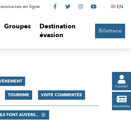
Le
Le
Le
Le
Englis
essources en ligne
EN




Château
Château
Château
Château
Groupes
Destination
Billetterie
sur
sur
sur
sur
évasion
Facebook
Twitter
Instagram
YouTube

VÈNEMENT
Contact
TOURISME
VISITE COMMENTÉE

Newsletter
ILS FONT AUVERS...