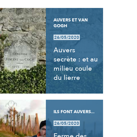
AUVERS ET VAN
GOGH
26/05/2020
Auvers
secrète : et au
milieu coule
du lierre
ILS FONT AUVERS...
26/05/2020
Ferme des