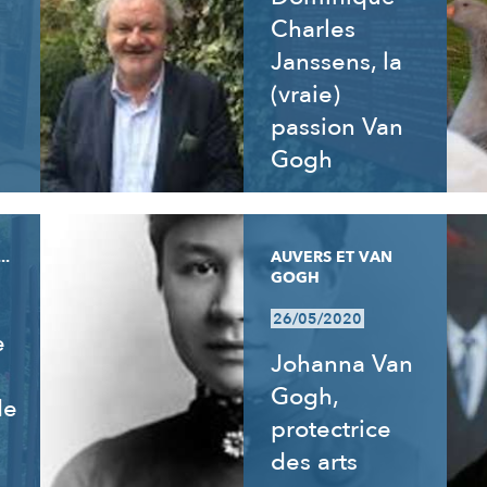
Charles
Janssens, la
(vraie)
passion Van
Gogh
..
AUVERS ET VAN
GOGH
26/05/2020
e
Johanna Van
Gogh,
de
protectrice
des arts