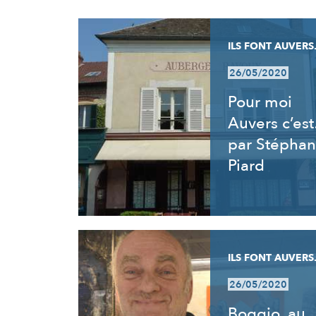
RÉSULTATS
ILS FONT AUVERS.
26/05/2020
Pour moi
Auvers c’es
par Stéphan
Piard
ILS FONT AUVERS.
26/05/2020
Boggio, au