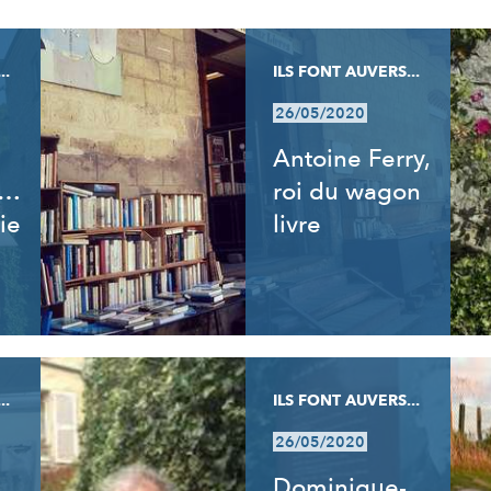
..
ILS FONT AUVERS...
26/05/2020
Antoine Ferry,
t…
roi du wagon
ie
livre
..
ILS FONT AUVERS...
26/05/2020
Dominique-