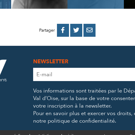
PARTAGER
PARTAGER
PARTAGER



Partager
SUR
SUR
PAR
FACEBOOK
TWITTER
E-
NEWSLETTER
MAIL
Adresse
e-
mail
Vos informations sont traitées par le Dé
*
Val d’Oise, sur la base de votre consent
votre inscription à la newsletter.
Pour en savoir plus et exercer vos droits,
notre politique de confidentialité
.