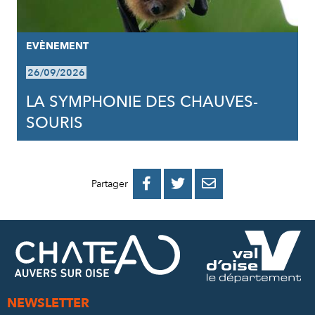
EVÈNEMENT
26/09/2026
LA SYMPHONIE DES CHAUVES-
SOURIS
PARTAGER
PARTAGER
PARTAGER



Partager
SUR
SUR
PAR
FACEBOOK
TWITTER
E-
MAIL
NEWSLETTER