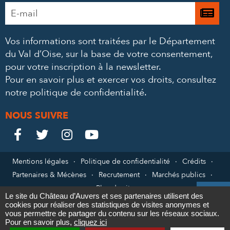
Adresse
Je

e-
m’
mail
Vos informations sont traitées par le Département
à
*
du Val d’Oise, sur la base de votre consentement,
la
pour votre inscription à la newsletter.
ne
Pour en savoir plus et exercer vos droits,
consultez
notre politique de confidentialité
.
NOUS SUIVRE
Le
Le
Le
Le




Château
Château
Château
Château
Mentions légales
Politique de confidentialité
Crédits
Partenaires & Mécènes
Recrutement
Marchés publics
sur
sur
sur
sur
Plan du site

Le site du Château d’Auvers et ses partenaires utilisent des
Facebook
Twitter
Instagram
YouTube
cookies pour réaliser des statistiques de visites anonymes et
Contact
vous permettre de partager du contenu sur les réseaux sociaux.
Pour en savoir plus,
cliquez ici
