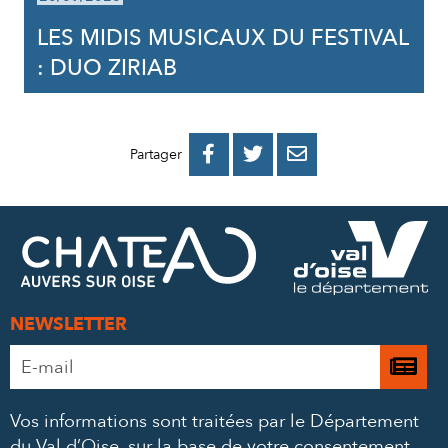
LES MIDIS MUSICAUX DU FESTIVAL
: DUO ZIRIAB
PARTAGER
PARTAGER
PARTAGER



Partager
SUR
SUR
PAR
FACEBOOK
TWITTER
E-
MAIL
NEWSLETTER
Adresse
Je

e-
m’
mail
Vos informations sont traitées par le Département
à
*
du Val d’Oise, sur la base de votre consentement,