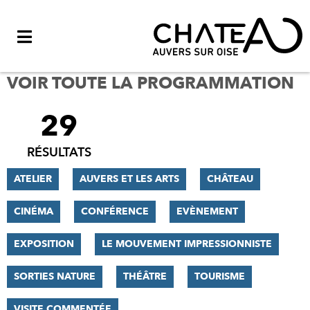
Menu
VOIR TOUTE LA PROGRAMMATION
29
FILTRER
LES
RÉSULTATS
RÉSULTATS
ATELIER
AUVERS ET LES ARTS
CHÂTEAU
CINÉMA
CONFÉRENCE
EVÈNEMENT
EXPOSITION
LE MOUVEMENT IMPRESSIONNISTE
SORTIES NATURE
THÉÂTRE
TOURISME
VISITE COMMENTÉE