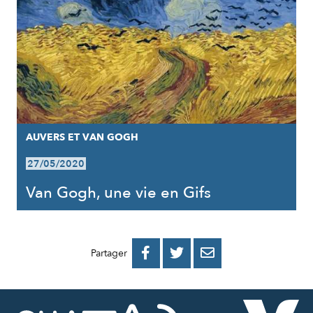
AUVERS ET VAN GOGH
27/05/2020
Van Gogh, une vie en Gifs
PARTAGER
PARTAGER
PARTAGER



Partager
SUR
SUR
PAR
FACEBOOK
TWITTER
E-