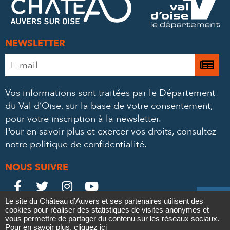
MAIL
NEWSLETTER
Adresse
Je

e-
m’
mail
Vos informations sont traitées par le Département
à
*
du Val d’Oise, sur la base de votre consentement,
la
pour votre inscription à la newsletter.
ne
Pour en savoir plus et exercer vos droits,
consultez
notre politique de confidentialité
.
NOUS SUIVRE
Le
Le
Le
Le





Le site du Château d’Auvers et ses partenaires utilisent des
Château
Château
Château
Château
cookies pour réaliser des statistiques de visites anonymes et
Contact
Mentions légales
Politique de confidentialité
Crédits
vous permettre de partager du contenu sur les réseaux sociaux.
Partenaires & Mécènes
Recrutement
Marchés publics
Pour en savoir plus,
cliquez ici