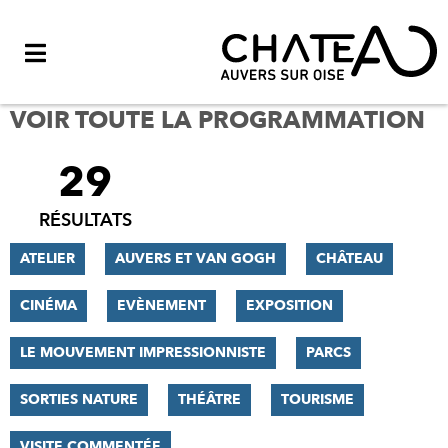
Menu
VOIR TOUTE LA PROGRAMMATION
29
FILTRER
LES
RÉSULTATS
RÉSULTATS
ATELIER
AUVERS ET VAN GOGH
CHÂTEAU
CINÉMA
EVÈNEMENT
EXPOSITION
LE MOUVEMENT IMPRESSIONNISTE
PARCS
SORTIES NATURE
THÉÂTRE
TOURISME
VISITE COMMENTÉE