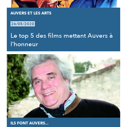
AUVERS ET LES ARTS
26/05/2020
Le top 5 des films mettant Auvers à
l’honneur
ILS FONT AUVERS...