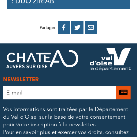
: DUO ZIRIAB
PARTAGER
PARTAGER
PARTAGER



Partager
SUR
SUR
PAR
FACEBOOK
TWITTER
E-
MAIL
NEWSLETTER
Adresse
Je

e-
m’
mail
Vos informations sont traitées par le Département
à
*
du Val d’Oise, sur la base de votre consentement,
la
pour votre inscription à la newsletter.
ne
Pour en savoir plus et exercer vos droits,
consultez