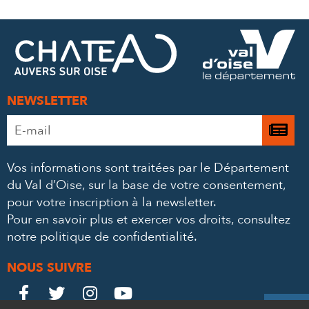
SUR
SUR
PAR
FACEBOOK
TWITTER
E-
MAIL
NEWSLETTER
Adresse
Je

e-
m’
mail
Vos informations sont traitées par le Département
à
*
du Val d’Oise, sur la base de votre consentement,
la
pour votre inscription à la newsletter.
ne
Pour en savoir plus et exercer vos droits,
consultez
notre politique de confidentialité
.
NOUS SUIVRE
Le
Le
Le
Le



