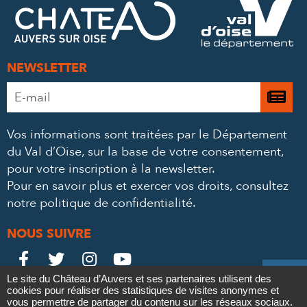
MAIL
NEWSLETTER
Adresse
Je

e-
m’
mail
Vos informations sont traitées par le Département
à
*
du Val d’Oise, sur la base de votre consentement,
la
pour votre inscription à la newsletter.
ne
Pour en savoir plus et exercer vos droits,
consultez
notre politique de confidentialité
.
NOUS SUIVRE
Le
Le
Le
Le





Le site du Château d’Auvers et ses partenaires utilisent des
Château
Château
Château
Château
cookies pour réaliser des statistiques de visites anonymes et
Contact
Mentions légales
Politique de confidentialité
Crédits
vous permettre de partager du contenu sur les réseaux sociaux.