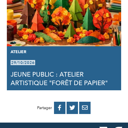
ATELIER
29/10/2026
JEUNE PUBLIC : ATELIER
ARTISTIQUE "FORÊT DE PAPIER"
PARTAGER
PARTAGER
PARTAGER



Partager
SUR
SUR
PAR
FACEBOOK
TWITTER
E-