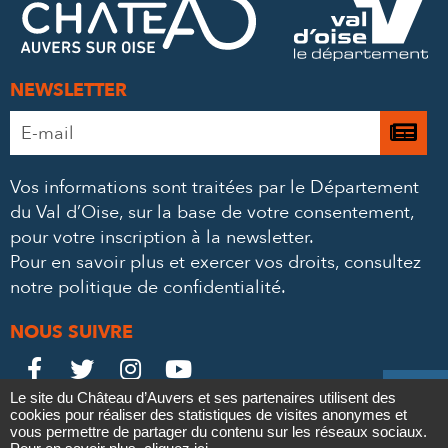
MAIL
NEWSLETTER
Adresse
Je

e-
m’
mail
Vos informations sont traitées par le Département
à
*
du Val d’Oise, sur la base de votre consentement,
la
pour votre inscription à la newsletter.
ne
Pour en savoir plus et exercer vos droits,
consultez
notre politique de confidentialité
.
NOUS SUIVRE
Le
Le
Le
Le





Le site du Château d’Auvers et ses partenaires utilisent des
Château
Château
Château
Château
cookies pour réaliser des statistiques de visites anonymes et
Contact
Mentions légales
Politique de confidentialité
Crédits
vous permettre de partager du contenu sur les réseaux sociaux.
Partenaires & Mécènes
Recrutement
Marchés publics