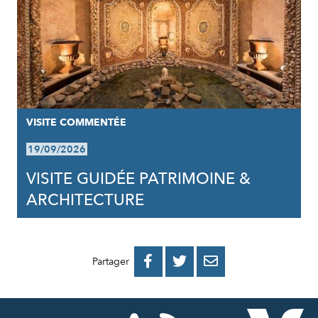
VISITE COMMENTÉE
19/09/2026
VISITE GUIDÉE PATRIMOINE &
ARCHITECTURE
PARTAGER
PARTAGER
PARTAGER



Partager
SUR
SUR
PAR
FACEBOOK
TWITTER
E-