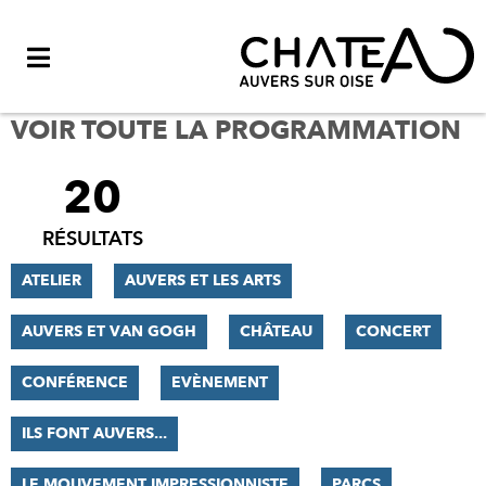
Menu
VOIR TOUTE LA PROGRAMMATION
20
FILTRER
LES
RÉSULTATS
RÉSULTATS
ATELIER
AUVERS ET LES ARTS
AUVERS ET VAN GOGH
CHÂTEAU
CONCERT
CONFÉRENCE
EVÈNEMENT
ILS FONT AUVERS...
LE MOUVEMENT IMPRESSIONNISTE
PARCS