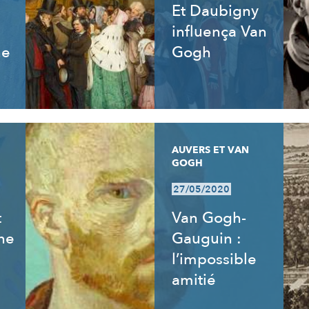
Et Daubigny
influença Van
ne
Gogh
AUVERS ET VAN
GOGH
27/05/2020
t
Van Gogh-
ne
Gauguin :
l’impossible
amitié