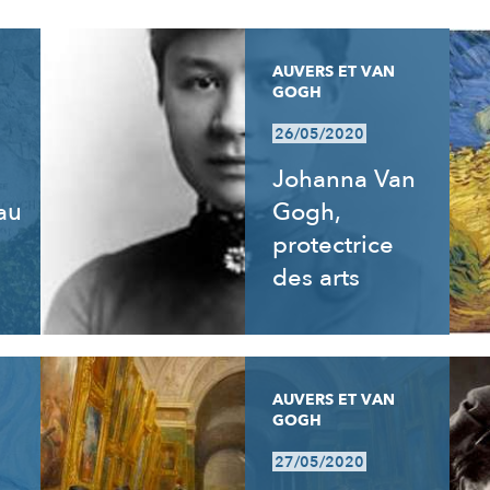
AUVERS ET VAN
GOGH
26/05/2020
Johanna Van
 au
Gogh,
e
protectrice
des arts
AUVERS ET VAN
GOGH
27/05/2020