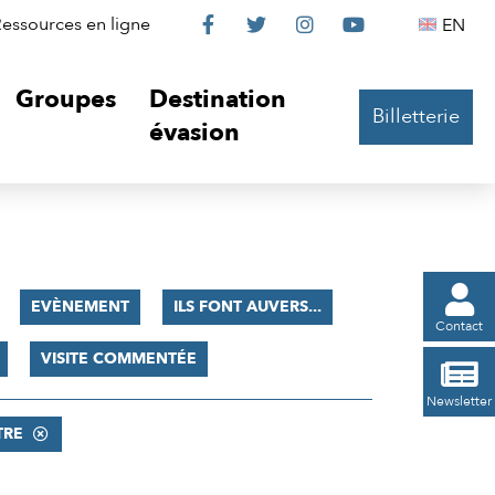
Le
Le
Le
Le
Englis
essources en ligne
EN




Château
Château
Château
Château
Groupes
Destination
Billetterie
sur
sur
sur
sur
évasion
Facebook
Twitter
Instagram
YouTube

EVÈNEMENT
ILS FONT AUVERS...
Contact
VISITE COMMENTÉE

Newsletter
TRE