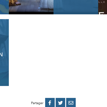
N
PARTAGER
PARTAGER
PARTAGER



Partager