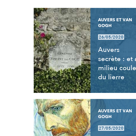
RÉSULTATS
AUVERS ET VAN
GOGH
26/05/2020
Auvers
secrète : et
milieu coul
du lierre
AUVERS ET VAN
GOGH
27/05/2020