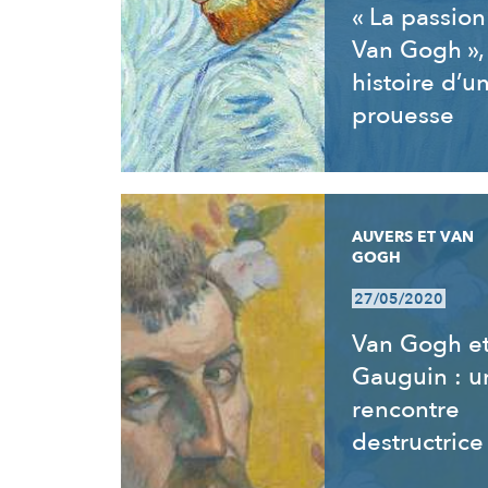
« La passion
Van Gogh »,
histoire d’u
prouesse
AUVERS ET VAN
GOGH
27/05/2020
Van Gogh e
Gauguin : u
rencontre
destructrice