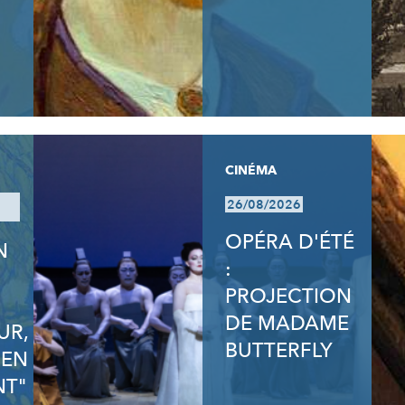
CINÉMA
26/08/2026
OPÉRA D'ÉTÉ
N
:
N
PROJECTION
DE MADAME
UR,
BUTTERFLY
 EN
T"