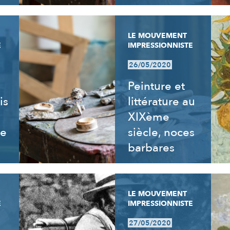
LE MOUVEMENT
E
IMPRESSIONNISTE
26/05/2020
Peinture et
is
littérature au
XIXème
re
siècle, noces
barbares
LE MOUVEMENT
E
IMPRESSIONNISTE
27/05/2020