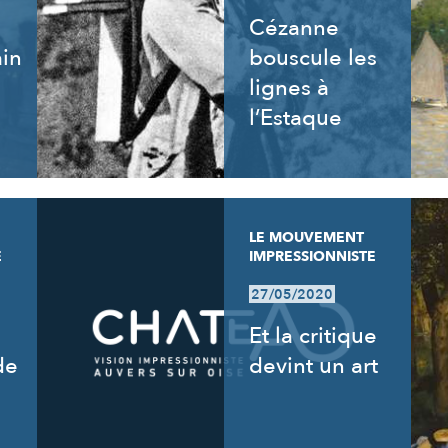
Cézanne
ain
bouscule les
lignes à
l’Estaque
LE MOUVEMENT
E
IMPRESSIONNISTE
27/05/2020
Et la critique
de
devint un art