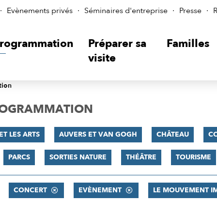
Evènements privés
Séminaires d'entreprise
Presse
R
rogrammation
Préparer sa
Familles
visite
tion
PROGRAMMATION
ET LES ARTS
AUVERS ET VAN GOGH
CHÂTEAU
C
PARCS
SORTIES NATURE
THÉÂTRE
TOURISME
CONCERT
EVÈNEMENT
LE MOUVEMENT IM