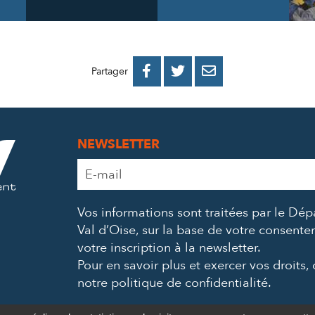
PARTAGER
PARTAGER
PARTAGER



Partager
SUR
SUR
PAR
FACEBOOK
TWITTER
E-
NEWSLETTER
MAIL
Adresse
e-
mail
Vos informations sont traitées par le Dé
*
Val d’Oise, sur la base de votre consent
votre inscription à la newsletter.
Pour en savoir plus et exercer vos droits,
notre politique de confidentialité
.