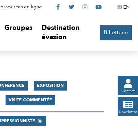
Le
Le
Le
Le
Englis
essources en ligne
EN




Château
Château
Château
Château
Groupes
Destination
Billetterie
sur
sur
sur
sur
évasion
Facebook
Twitter
Instagram
YouTube

ONFÉRENCE
EXPOSITION
Contact
VISITE COMMENTÉE

Newsletter
PRESSIONNISTE