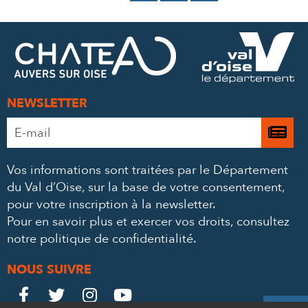
SUR
SUR
PAR
FACEBOOK
TWITTER
E-
MAIL
NEWSLETTER
Adresse
Je

e-
m’
mail
Vos informations sont traitées par le Département
à
*
du Val d’Oise, sur la base de votre consentement,
la
pour votre inscription à la newsletter.
ne
Pour en savoir plus et exercer vos droits,
consultez
notre politique de confidentialité
.
NOUS SUIVRE
Le
Le
Le
Le



