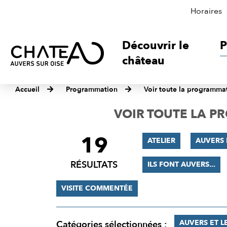
Horaires
Découvrir le
P
château
Accueil
Programmation
Voir toute la programma
VOIR TOUTE LA 
19
FILTRER
ATELIER
AUVERS
LES
RÉSULTATS
ILS FONT AUVERS...
RÉSULTATS
VISITE COMMENTÉE
AUVERS ET L
Catégories sélectionnées :