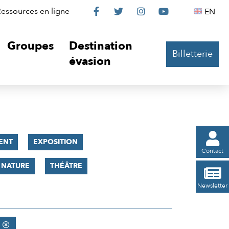
Le
Le
Le
Le
Englis
essources en ligne
EN




Château
Château
Château
Château
Groupes
Destination
Billetterie
sur
sur
sur
sur
évasion
Facebook
Twitter
Instagram
YouTube

ENT
EXPOSITION
Contact
 NATURE
THÉÂTRE

Newsletter