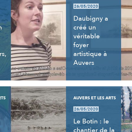
26/05/2020
Daubigny a
n
créé un
véritable
foyer
rs,
artistique à
Auvers
RTS
AUVERS ET LES ARTS
26/05/2020
Le Botin : le
chantier de la