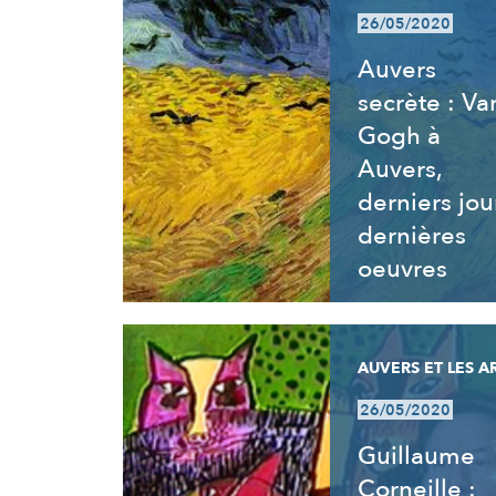
26/05/2020
Auvers
secrète : Va
Gogh à
Auvers,
derniers jou
dernières
oeuvres
AUVERS ET LES A
26/05/2020
Guillaume
Corneille :