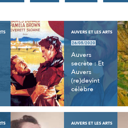
RTS
AUVERS ET LES ARTS
26/05/2020
Auvers
secrète : Et
Auvers
(re)devint
célèbre
RTS
AUVERS ET LES ARTS