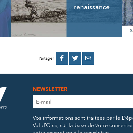
renaissance
PARTAGER
PARTAGER
PARTAGER



Partager
SUR
SUR
PAR
FACEBOOK
TWITTER
E-
NEWSLETTER
MAIL
Adresse
e-
mail
Vos informations sont traitées par le Dé
*
Val d’Oise, sur la base de votre consent
votre inscription à la newsletter.