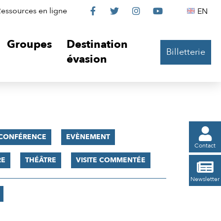
Le
Le
Le
Le
Englis
essources en ligne
EN




Château
Château
Château
Château
Groupes
Destination
Billetterie
sur
sur
sur
sur
évasion
Facebook
Twitter
Instagram
YouTube

CONFÉRENCE
EVÈNEMENT
Contact
RE
THÉÂTRE
VISITE COMMENTÉE

Newsletter