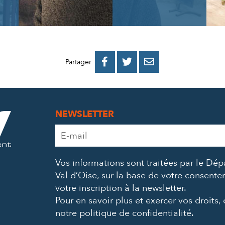
PARTAGER
PARTAGER
PARTAGER



Partager
SUR
SUR
PAR
FACEBOOK
TWITTER
E-
NEWSLETTER
MAIL
Adresse
e-
mail
Vos informations sont traitées par le Dé
*
Val d’Oise, sur la base de votre consent
votre inscription à la newsletter.
Pour en savoir plus et exercer vos droits,
notre politique de confidentialité
.