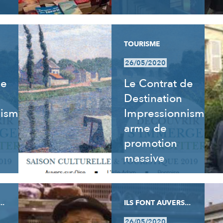
TOURISME
26/05/2020
de
Le Contrat de
Destination
nisme
Impressionnisme,
arme de
promotion
massive
..
ILS FONT AUVERS...
26/05/2020