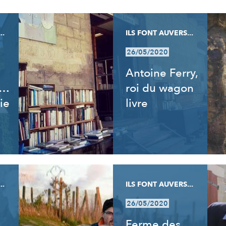
..
ILS FONT AUVERS...
26/05/2020
Antoine Ferry,
t…
roi du wagon
ie
livre
..
ILS FONT AUVERS...
26/05/2020
Ferme des