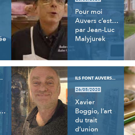
Pour moi
Auvers c’est…
par Jean-Luc
ée
Malyjurek
..
ILS FONT AUVERS...
26/05/2020
Xavier
t…
Boggio, l’art
du trait
d’union