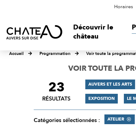
Horaires
Découvrir le
P
château
Accueil
Programmation
Voir toute la programma
VOIR TOUTE LA 
23
FILTRER
AUVERS ET LES ARTS
LES
RÉSULTATS
EXPOSITION
LE 
RÉSULTATS
ATELIER
Catégories sélectionnées :