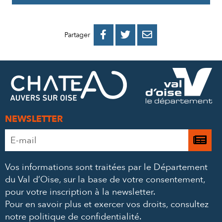
PARTAGER
PARTAGER
PARTAGER



Partager
SUR
SUR
PAR
FACEBOOK
TWITTER
E-
MAIL
NEWSLETTER
Adresse
Je

e-
m’
mail
Vos informations sont traitées par le Département
à
*
du Val d’Oise, sur la base de votre consentement,
la
pour votre inscription à la newsletter.
ne
Pour en savoir plus et exercer vos droits,
consultez
notre politique de confidentialité
.