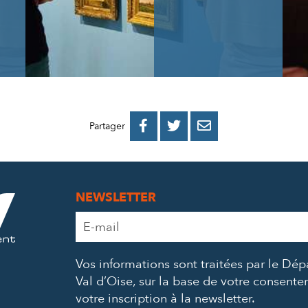
PARTAGER
PARTAGER
PARTAGER



Partager
SUR
SUR
PAR
FACEBOOK
TWITTER
E-
NEWSLETTER
MAIL
Adresse
e-
mail
Vos informations sont traitées par le Dé
*
Val d’Oise, sur la base de votre consent
votre inscription à la newsletter.