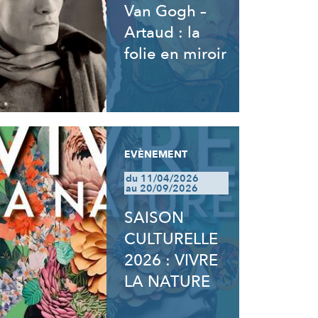
Van Gogh –
Artaud : la
folie en miroir
EVÈNEMENT
du 11/04/2026
au 20/09/2026
SAISON
CULTURELLE
2026 : VIVRE
LA NATURE