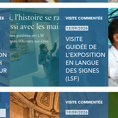
ÉE
VISITE COMMENTÉE
13/09/2026
VISITE
GUIDÉE DE
ION
L'EXPOSITION
H
EN LANGUE
UR
DES SIGNES
(LSF)
VISITE COMMENTÉE
19/09/2026