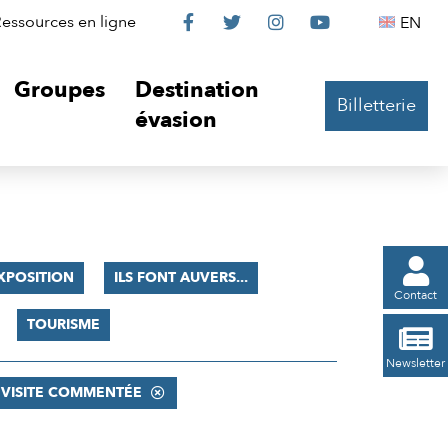
Le
Le
Le
Le
Englis
essources en ligne
EN




Château
Château
Château
Château
Groupes
Destination
Billetterie
sur
sur
sur
sur
évasion
Facebook
Twitter
Instagram
YouTube

XPOSITION
ILS FONT AUVERS...
Contact
TOURISME

Newsletter
VISITE COMMENTÉE