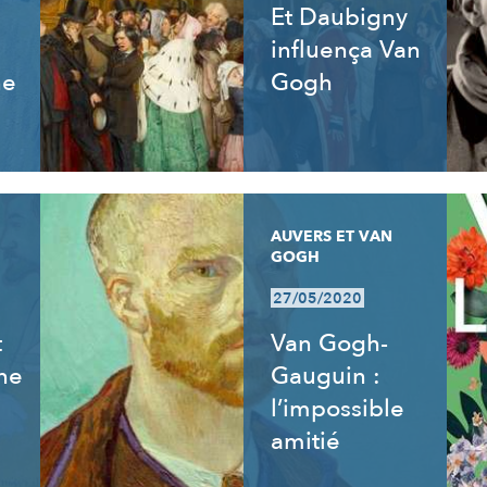
Et Daubigny
influença Van
ne
Gogh
AUVERS ET VAN
GOGH
27/05/2020
t
Van Gogh-
ne
Gauguin :
l’impossible
amitié