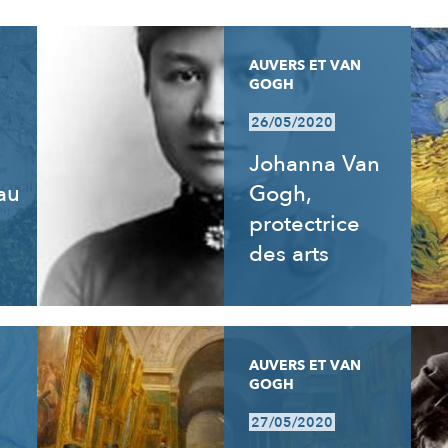
AUVERS ET VAN
GOGH
26/05/2020
Johanna Van
 au
Gogh,
e
protectrice
des arts
AUVERS ET VAN
GOGH
27/05/2020