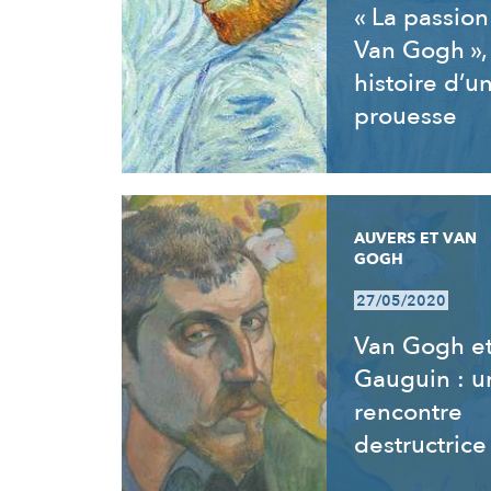
« La passion
Van Gogh »,
histoire d’u
prouesse
AUVERS ET VAN
GOGH
27/05/2020
Van Gogh e
Gauguin : u
rencontre
destructrice