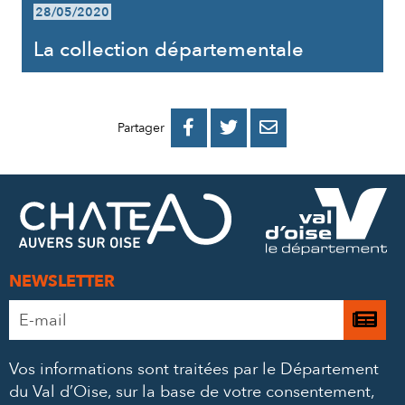
28/05/2020
La collection départementale
PARTAGER
PARTAGER
PARTAGER



Partager
SUR
SUR
PAR
FACEBOOK
TWITTER
E-
MAIL
NEWSLETTER
Adresse
Je

e-
m’
mail
Vos informations sont traitées par le Département
à
*
du Val d’Oise, sur la base de votre consentement,