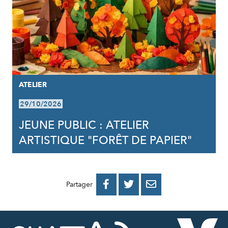
ATELIER
29/10/2026
JEUNE PUBLIC : ATELIER
ARTISTIQUE "FORÊT DE PAPIER"
PARTAGER
PARTAGER
PARTAGER



Partager
SUR
SUR
PAR
FACEBOOK
TWITTER
E-