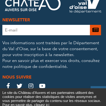
MAIL
NEWSLETTER
Adresse
Je

e-
m’
mail
Vos informations sont traitées par le Département
à
*
du Val d’Oise, sur la base de votre consentement,
la
pour votre inscription à la newsletter.
ne
Pour en savoir plus et exercer vos droits,
consultez
notre politique de confidentialité
.
NOUS SUIVRE
Le
Le
Le
Le





Le site du Château d’Auvers et ses partenaires utilisent des
Château
Château
Château
Château
cookies pour réaliser des statistiques de visites anonymes et
Contact
Mentions légales
Politique de confidentialité
Crédits
vous permettre de partager du contenu sur les réseaux sociaux.
Partenaires & Mécènes
Recrutement
Marchés publics
Pour en savoir plus,
cliquez ici