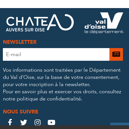
SUR
SUR
PAR
FACEBOOK
TWITTER
E-
MAIL
NEWSLETTER
Adresse
Je

e-
m’
mail
Vos informations sont traitées par le Département
à
*
du Val d’Oise, sur la base de votre consentement,
la
pour votre inscription à la newsletter.
ne
Pour en savoir plus et exercer vos droits,
consultez
notre politique de confidentialité
.
NOUS SUIVRE
Le
Le
Le
Le



