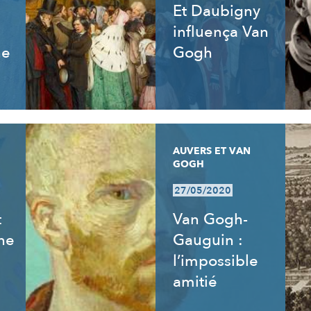
Et Daubigny
influença Van
ne
Gogh
AUVERS ET VAN
GOGH
27/05/2020
t
Van Gogh-
ne
Gauguin :
l’impossible
amitié