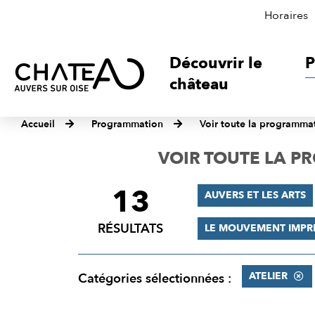
Horaires
Découvrir le
P
château
Accueil
Programmation
Voir toute la programma
VOIR TOUTE LA 
13
FILTRER
AUVERS ET LES ARTS
LES
RÉSULTATS
LE MOUVEMENT IMPR
RÉSULTATS
ATELIER
Catégories sélectionnées :