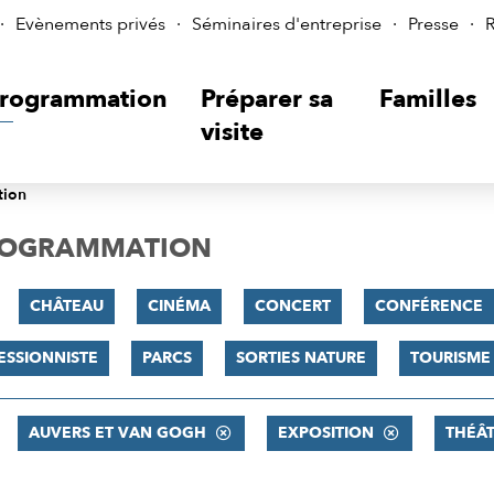
Evènements privés
Séminaires d'entreprise
Presse
R
rogrammation
Préparer sa
Familles
visite
tion
PROGRAMMATION
CHÂTEAU
CINÉMA
CONCERT
CONFÉRENCE
ESSIONNISTE
PARCS
SORTIES NATURE
TOURISME
AUVERS ET VAN GOGH
EXPOSITION
THÉÂ