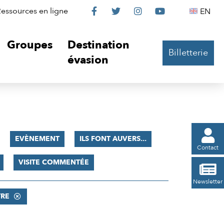
Le
Le
Le
Le
Englis
essources en ligne
EN




Château
Château
Château
Château
Groupes
Destination
Billetterie
sur
sur
sur
sur
évasion
Facebook
Twitter
Instagram
YouTube

EVÈNEMENT
ILS FONT AUVERS...
Contact
VISITE COMMENTÉE

Newsletter
TRE