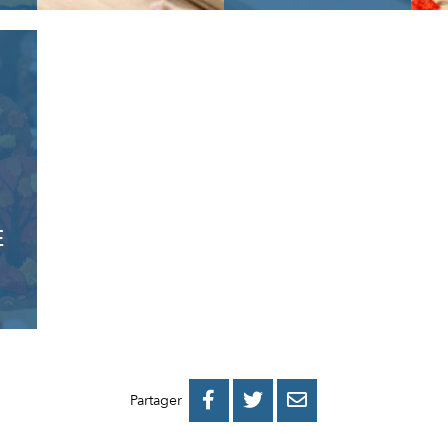
E
PARTAGER
PARTAGER
PARTAGER



Partager
SUR
SUR
PAR