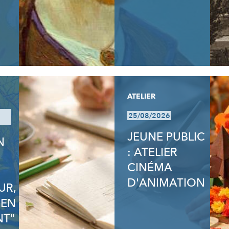
ATELIER
25/08/2026
JEUNE PUBLIC
N
: ATELIER
N
CINÉMA
D'ANIMATION
UR,
 EN
T"