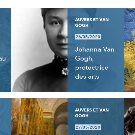
AUVERS ET VAN
GOGH
26/05/2020
Johanna Van
 au
Gogh,
e
protectrice
des arts
AUVERS ET VAN
GOGH
27/05/2020