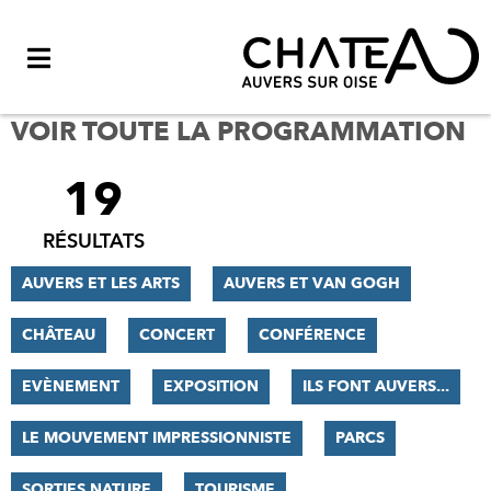
Menu
VOIR TOUTE LA PROGRAMMATION
19
FILTRER
LES
RÉSULTATS
RÉSULTATS
AUVERS ET LES ARTS
AUVERS ET VAN GOGH
CHÂTEAU
CONCERT
CONFÉRENCE
EVÈNEMENT
EXPOSITION
ILS FONT AUVERS...
LE MOUVEMENT IMPRESSIONNISTE
PARCS
SORTIES NATURE
TOURISME