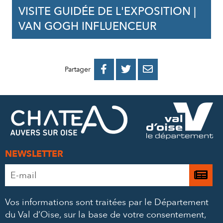
VISITE GUIDÉE DE L'EXPOSITION |
VAN GOGH INFLUENCEUR
PARTAGER
PARTAGER
PARTAGER



Partager
SUR
SUR
PAR
FACEBOOK
TWITTER
E-
MAIL
NEWSLETTER
Adresse
Je

e-
m’
mail
Vos informations sont traitées par le Département
à
*
du Val d’Oise, sur la base de votre consentement,