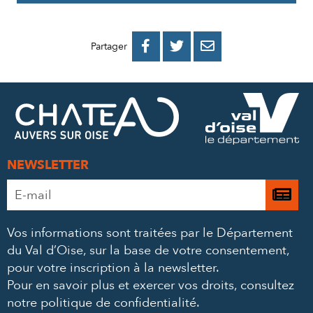
PARTAGER
PARTAGER
PARTAGER



Partager
SUR
SUR
PAR
FACEBOOK
TWITTER
E-
MAIL
NEWSLETTER
Adresse
Je

e-
m’
mail
Vos informations sont traitées par le Département
à
*
du Val d’Oise, sur la base de votre consentement,
la
pour votre inscription à la newsletter.
ne
Pour en savoir plus et exercer vos droits,
consultez
notre politique de confidentialité
.