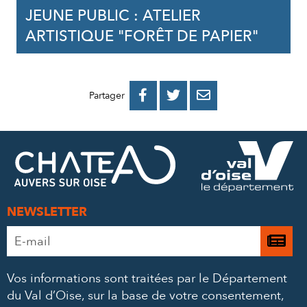
JEUNE PUBLIC : ATELIER
ARTISTIQUE "FORÊT DE PAPIER"
PARTAGER
PARTAGER
PARTAGER



Partager
SUR
SUR
PAR
FACEBOOK
TWITTER
E-
MAIL
NEWSLETTER
Adresse
Je

e-
m’
mail
Vos informations sont traitées par le Département
à
*
du Val d’Oise, sur la base de votre consentement,