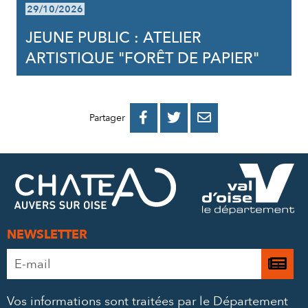
29/10/2026
JEUNE PUBLIC : ATELIER
ARTISTIQUE "FORÊT DE PAPIER"
PARTAGER
PARTAGER
PARTAGER



Partager
SUR
SUR
PAR
FACEBOOK
TWITTER
E-
MAIL
NEWSLETTER
Adresse
Je

e-
m’
mail
Vos informations sont traitées par le Département