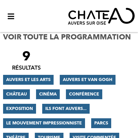
Menu
VOIR TOUTE LA PROGRAMMATION
9
FILTRER
LES
RÉSULTATS
RÉSULTATS
AUVERS ET LES ARTS
AUVERS ET VAN GOGH
CHÂTEAU
CINÉMA
CONFÉRENCE
EXPOSITION
ILS FONT AUVERS...
LE MOUVEMENT IMPRESSIONNISTE
PARCS
THÉÂTRE
TOURISME
VISITE COMMENTÉE