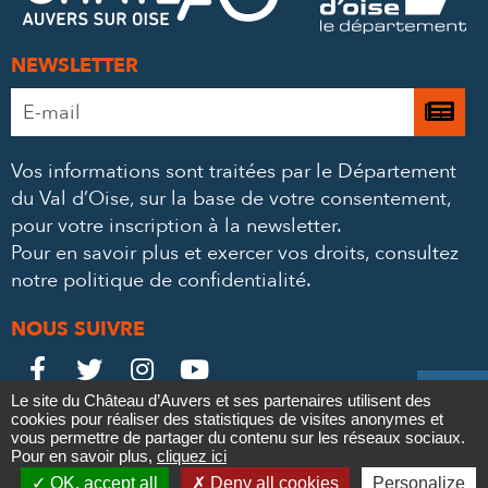
NEWSLETTER
Adresse
Je

e-
m’
mail
Vos informations sont traitées par le Département
à
*
du Val d’Oise, sur la base de votre consentement,
la
pour votre inscription à la newsletter.
ne
Pour en savoir plus et exercer vos droits,
consultez
notre politique de confidentialité
.
NOUS SUIVRE
Le
Le
Le
Le





Le site du Château d’Auvers et ses partenaires utilisent des
Château
Château
Château
Château
cookies pour réaliser des statistiques de visites anonymes et
Contact
Mentions légales
Politique de confidentialité
Crédits
vous permettre de partager du contenu sur les réseaux sociaux.
Partenaires & Mécènes
Recrutement
Marchés publics
sur
sur
sur
sur
Pour en savoir plus,
cliquez ici

Plan du site
OK, accept all
Deny all cookies
Personalize