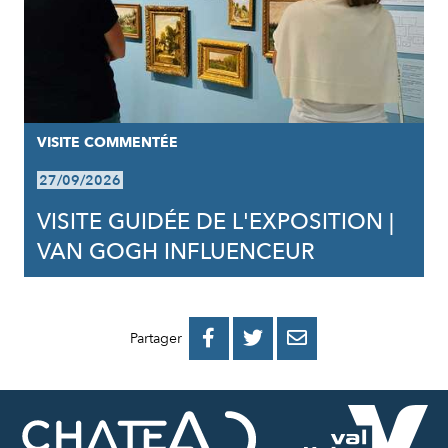
VISITE COMMENTÉE
27/09/2026
VISITE GUIDÉE DE L'EXPOSITION |
VAN GOGH INFLUENCEUR
PARTAGER
PARTAGER
PARTAGER



Partager
SUR
SUR
PAR
FACEBOOK
TWITTER
E-
MAIL