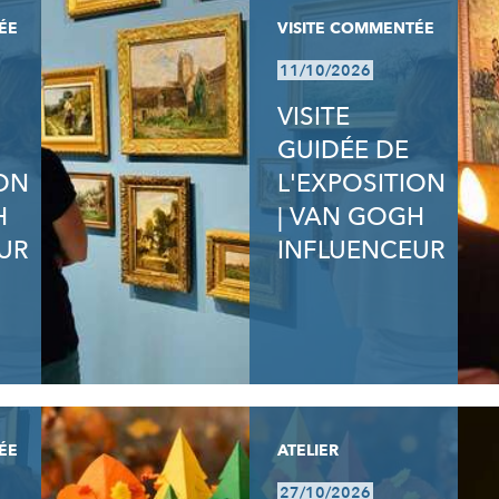
ÉE
VISITE COMMENTÉE
11/10/2026
VISITE
GUIDÉE DE
ION
L'EXPOSITION
H
| VAN GOGH
UR
INFLUENCEUR
ÉE
ATELIER
27/10/2026