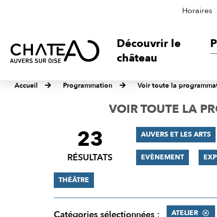
Horaires
Découvrir le
P
château
Accueil
Programmation
Voir toute la programma
VOIR TOUTE LA 
23
FILTRER
AUVERS ET LES ARTS
LES
RÉSULTATS
EVÈNEMENT
EXP
RÉSULTATS
THÉÂTRE
ATELIER
Catégories sélectionnées :