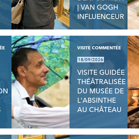
| VAN GOGH
INFLUENCEUR
ÉE
VISITE COMMENTÉE
18/09/2026
VISITE GUIDÉE
THÉÂTRALISÉE
ION
DU MUSÉE DE
E
L'ABSINTHE
S
AU CHÂTEAU