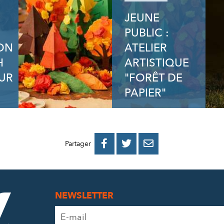
JEUNE
PUBLIC :
ION
ATELIER
H
ARTISTIQUE
UR
"FORÊT DE
PAPIER"
PARTAGER
PARTAGER
PARTAGER



Partager
SUR
SUR
PAR
FACEBOOK
TWITTER
E-
NEWSLETTER
MAIL
Adresse