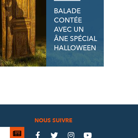
BALADE
CONTÉE
AVEC UN
ÂNE SPÉCIAL
HALLOWEEN
NOUS SUIVRE
Je

Le
Le
Le
Le



