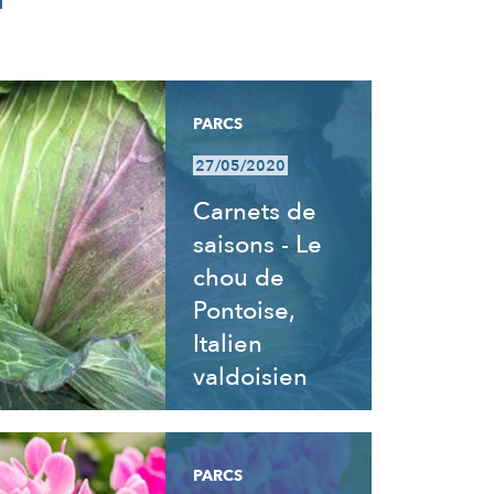
PARCS
27/05/2020
Carnets de
saisons - Le
chou de
Pontoise,
Italien
valdoisien
PARCS