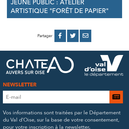
JEUNE PUBLIC : ATELIER
ARTISTIQUE "FORÊT DE PAPIER"
PARTAGER
PARTAGER
PARTAGER



Partager
SUR
SUR
PAR
FACEBOOK
TWITTER
E-
MAIL
NEWSLETTER
Adresse
Je

e-
m’
mail
Vos informations sont traitées par le Département
à
*
du Val d’Oise, sur la base de votre consentement,
la
pour votre inscription à la newsletter.