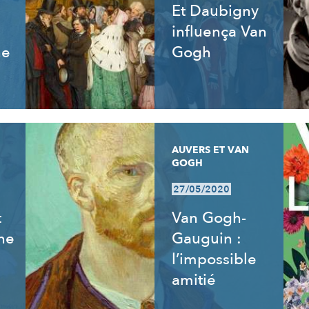
Et Daubigny
influença Van
ne
Gogh
AUVERS ET VAN
GOGH
27/05/2020
t
Van Gogh-
ne
Gauguin :
l’impossible
amitié