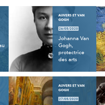
AUVERS ET VAN
GOGH
26/05/2020
Johanna Van
 au
Gogh,
e
protectrice
des arts
AUVERS ET VAN
GOGH
27/05/2020