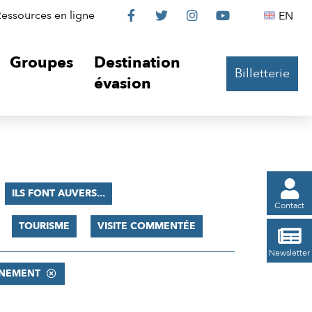
Le
Le
Le
Le
Englis
essources en ligne
EN




Château
Château
Château
Château
Groupes
Destination
Billetterie
sur
sur
sur
sur
évasion
Facebook
Twitter
Instagram
YouTube

ILS FONT AUVERS...
Contact
TOURISME
VISITE COMMENTÉE

Newsletter
NEMENT