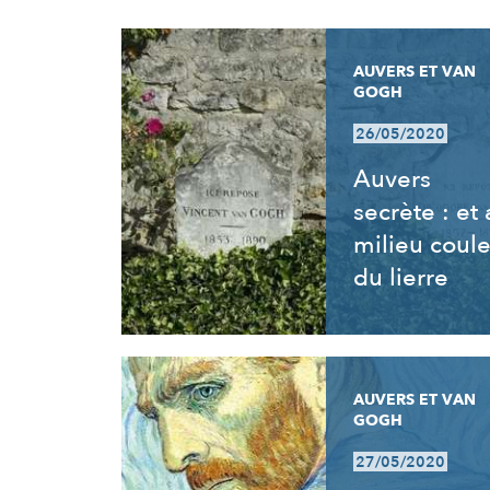
RÉSULTATS
AUVERS ET VAN
GOGH
26/05/2020
Auvers
secrète : et
milieu coul
du lierre
AUVERS ET VAN
GOGH
27/05/2020