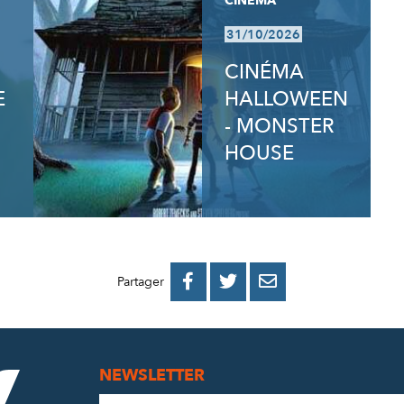
CINÉMA
31/10/2026
CINÉMA
E
HALLOWEEN
- MONSTER
HOUSE
PARTAGER
PARTAGER
PARTAGER



Partager
SUR
SUR
PAR
FACEBOOK
TWITTER
E-
NEWSLETTER
MAIL