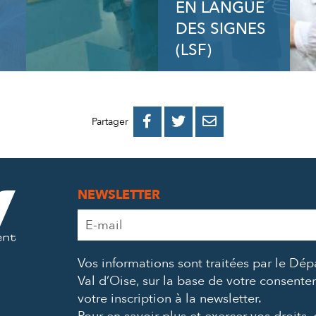
EN LANGUE
DES SIGNES
(LSF)
PARTAGER
PARTAGER
PARTAGER



Partager
SUR
SUR
PAR
FACEBOOK
TWITTER
E-
NEWSLETTER
MAIL
Adresse
e-
mail
Vos informations sont traitées par le Dé
*
Val d’Oise, sur la base de votre consent
votre inscription à la newsletter.