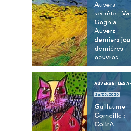
Auvers
secrète : Va
Gogh à
Auvers,
derniers jou
dernières
oeuvres
AUVERS ET LES A
26/05/2020
Guillaume
Corneille :
CoBrA