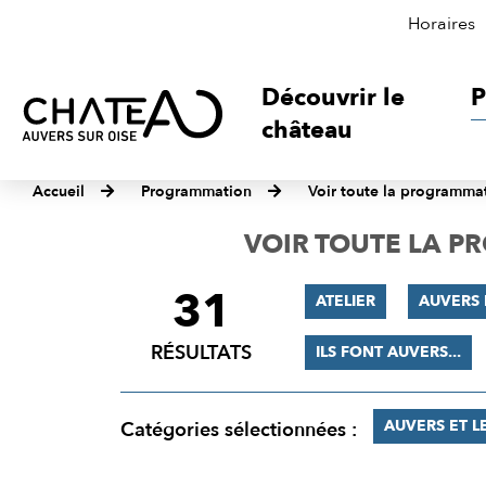
Horaires
Découvrir le
P
château
Accueil
Programmation
Voir toute la programma
VOIR TOUTE LA 
31
FILTRER
ATELIER
AUVERS
LES
RÉSULTATS
ILS FONT AUVERS...
RÉSULTATS
AUVERS ET L
Catégories sélectionnées :