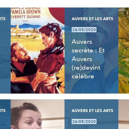
RTS
AUVERS ET LES ARTS
26/05/2020
Auvers
secrète : Et
Auvers
(re)devint
célèbre
RTS
AUVERS ET LES ARTS
26/05/2020