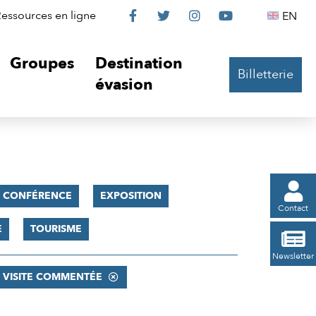
Le
Le
Le
Le
Englis
essources en ligne
EN




Château
Château
Château
Château
Groupes
Destination
Billetterie
sur
sur
sur
sur
évasion
Facebook
Twitter
Instagram
YouTube

CONFÉRENCE
EXPOSITION
Contact
E
TOURISME

Newsletter
VISITE COMMENTÉE