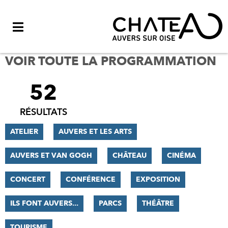
Menu
VOIR TOUTE LA PROGRAMMATION
52
FILTRER
LES
RÉSULTATS
RÉSULTATS
ATELIER
AUVERS ET LES ARTS
AUVERS ET VAN GOGH
CHÂTEAU
CINÉMA
CONCERT
CONFÉRENCE
EXPOSITION
ILS FONT AUVERS...
PARCS
THÉÂTRE
TOURISME