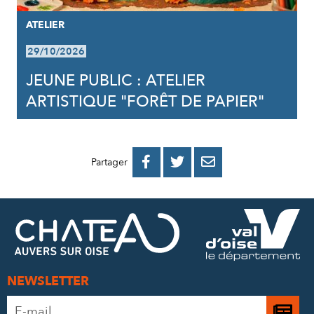
ATELIER
29/10/2026
JEUNE PUBLIC : ATELIER
ARTISTIQUE "FORÊT DE PAPIER"
PARTAGER
PARTAGER
PARTAGER



Partager
SUR
SUR
PAR
FACEBOOK
TWITTER
E-
MAIL
NEWSLETTER
Adresse
Je
