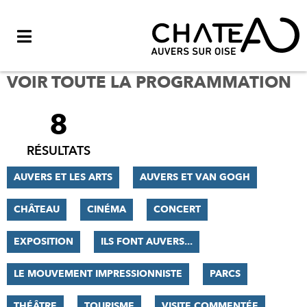
Menu
VOIR TOUTE LA PROGRAMMATION
8
FILTRER
LES
RÉSULTATS
RÉSULTATS
AUVERS ET LES ARTS
AUVERS ET VAN GOGH
CHÂTEAU
CINÉMA
CONCERT
EXPOSITION
ILS FONT AUVERS...
LE MOUVEMENT IMPRESSIONNISTE
PARCS
THÉÂTRE
TOURISME
VISITE COMMENTÉE