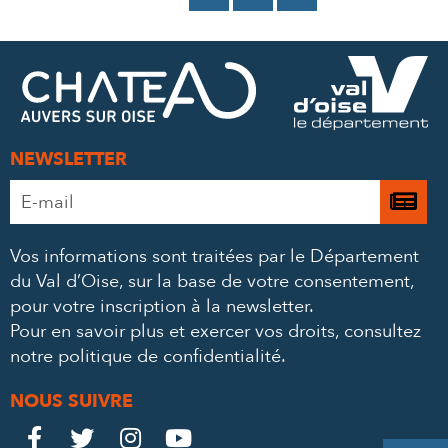
SUR
SUR
PAR
FACEBOOK
TWITTER
E-
MAIL
NEWSLETTER
Adresse
Je

e-
m’
mail
Vos informations sont traitées par le Département
à
*
du Val d’Oise, sur la base de votre consentement,
la
pour votre inscription à la newsletter.
ne
Pour en savoir plus et exercer vos droits,
consultez
notre politique de confidentialité
.
NOUS SUIVRE
Le
Le
Le
Le



