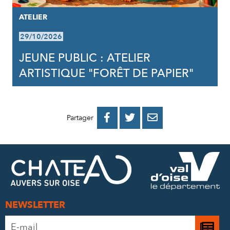
ATELIER
29/10/2026
JEUNE PUBLIC : ATELIER
ARTISTIQUE "FORÊT DE PAPIER"
PARTAGER
PARTAGER
PARTAGER



Partager
SUR
SUR
PAR
FACEBOOK
TWITTER
E-
MAIL
NEWSLETTER
Adresse
Je
