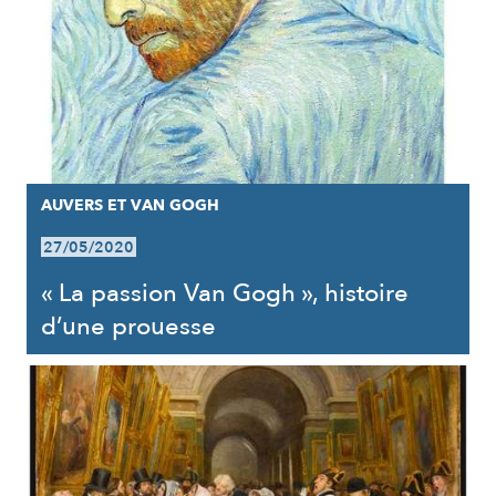
AUVERS ET VAN GOGH
27/05/2020
« La passion Van Gogh », histoire
d’une prouesse