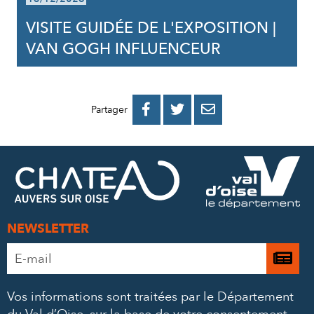
VISITE GUIDÉE DE L'EXPOSITION |
VAN GOGH INFLUENCEUR
PARTAGER
PARTAGER
PARTAGER



Partager
SUR
SUR
PAR
FACEBOOK
TWITTER
E-
MAIL
NEWSLETTER
Adresse
Je

e-
m’
mail
Vos informations sont traitées par le Département
à
*