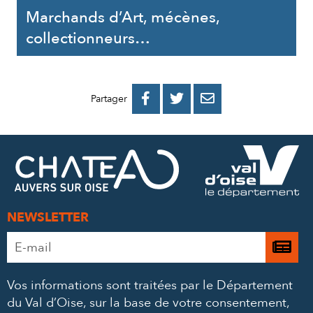
Marchands d’Art, mécènes,
collectionneurs…
PARTAGER
PARTAGER
PARTAGER



Partager
SUR
SUR
PAR
FACEBOOK
TWITTER
E-
MAIL
NEWSLETTER
Adresse
Je

e-
m’
mail
Vos informations sont traitées par le Département
à
*
du Val d’Oise, sur la base de votre consentement,