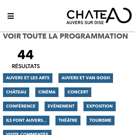
Menu
VOIR TOUTE LA PROGRAMMATION
44
FILTRER
LES
RÉSULTATS
RÉSULTATS
AUVERS ET LES ARTS
AUVERS ET VAN GOGH
CHÂTEAU
CINÉMA
CONCERT
CONFÉRENCE
EVÈNEMENT
EXPOSITION
ILS FONT AUVERS...
THÉÂTRE
TOURISME
VISITE COMMENTÉE