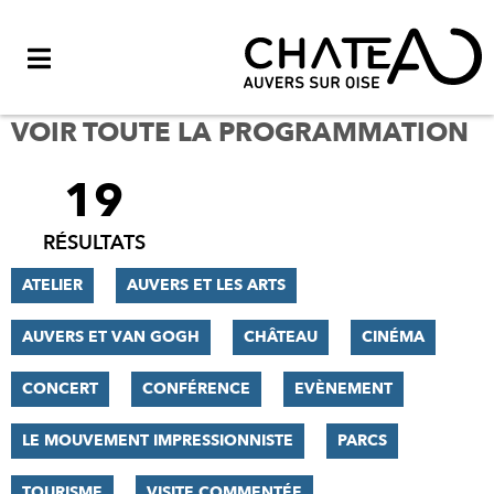
Menu
VOIR TOUTE LA PROGRAMMATION
19
FILTRER
LES
RÉSULTATS
RÉSULTATS
ATELIER
AUVERS ET LES ARTS
AUVERS ET VAN GOGH
CHÂTEAU
CINÉMA
CONCERT
CONFÉRENCE
EVÈNEMENT
LE MOUVEMENT IMPRESSIONNISTE
PARCS
TOURISME
VISITE COMMENTÉE