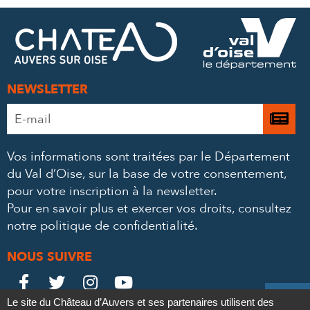
FACEBOOK
TWITTER
E-
MAIL
NEWSLETTER
Adresse
Je

e-
m’
mail
Vos informations sont traitées par le Département
à
*
du Val d’Oise, sur la base de votre consentement,
la
pour votre inscription à la newsletter.
ne
Pour en savoir plus et exercer vos droits,
consultez
notre politique de confidentialité
.
NOUS SUIVRE
Le
Le
Le
Le





Le site du Château d’Auvers et ses partenaires utilisent des