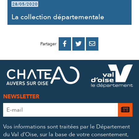
28/05/2020
La collection départementale
PARTAGER
PARTAGER
PARTAGER



Partager
SUR
SUR
PAR
FACEBOOK
TWITTER
E-
MAIL
NEWSLETTER
Adresse
Je

e-
m’
mail
Vos informations sont traitées par le Département
à
*
du Val d’Oise, sur la base de votre consentement,