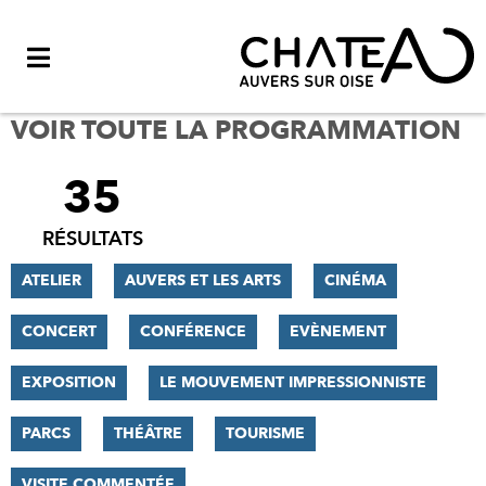
Menu
VOIR TOUTE LA PROGRAMMATION
35
FILTRER
LES
RÉSULTATS
RÉSULTATS
ATELIER
AUVERS ET LES ARTS
CINÉMA
CONCERT
CONFÉRENCE
EVÈNEMENT
EXPOSITION
LE MOUVEMENT IMPRESSIONNISTE
PARCS
THÉÂTRE
TOURISME
VISITE COMMENTÉE