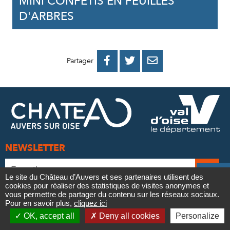
MINI CONFÉTIS EN FEUILLES
D'ARBRES
PARTAGER
PARTAGER
PARTAGER



Partager
SUR
SUR
PAR
FACEBOOK
TWITTER
E-
MAIL
NEWSLETTER
Adresse
Je


e-
Le site du Château d’Auvers et ses partenaires utilisent des
m’
cookies pour réaliser des statistiques de visites anonymes et
mail
Contact
vous permettre de partager du contenu sur les réseaux sociaux.
Vos informations sont traitées par le Département
à
*
Pour en savoir plus,
cliquez ici

du Val d’Oise, sur la base de votre consentement,
OK, accept all
Deny all cookies
Personalize
la
pour votre inscription à la newsletter.
Newsletter